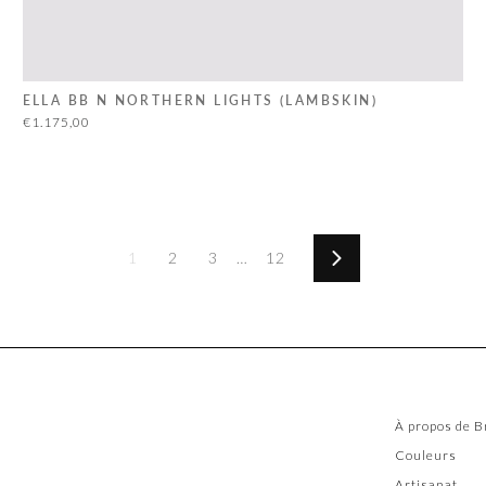
ELLA BB N NORTHERN LIGHTS (LAMBSKIN)
€1.175,00
1
2
3
…
12
Suivant
À propos de B
Couleurs
Artisanat