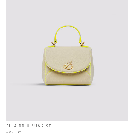
ELLA BB U SUNRISE
€975,00