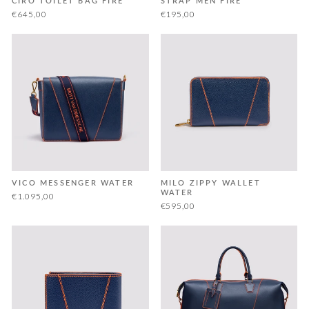
CIRO TOILET BAG FIRE
STRAP MEN FIRE
€645,00
€195,00
VICO MESSENGER WATER
MILO ZIPPY WALLET
WATER
€1.095,00
€595,00