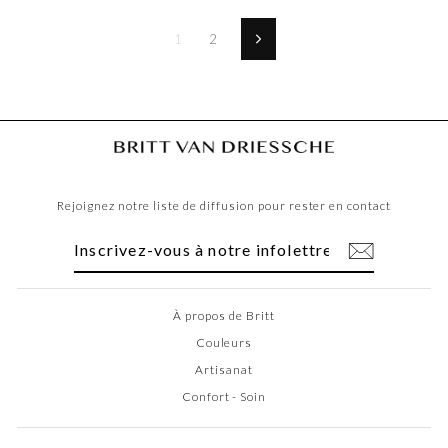
1
2
Suivant
Rejoignez notre liste de diffusion pour rester en contact
INSCRIVEZ-
S'INSCRIRE
VOUS
À
NOTRE
INFOLETTRE
À propos de Britt
Couleurs
Artisanat
Confort - Soin