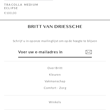
TRACOLLA MEDIUM
ECLIPSE
€100,00
Schrijf u in op onze mailinglijst om op de hoogte te blijven
VOER
ABONNEREN
UW
E-
MAILADRES
IN
Over Britt
Kleuren
Vakmanschap
Comfort - Zorg
Winkels